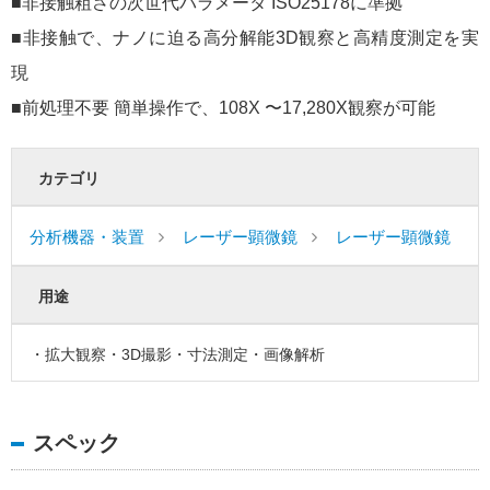
■非接触粗さの次世代パラメータ ISO25178に準拠
■非接触で、ナノに迫る高分解能3D観察と高精度測定を実
現
■前処理不要 簡単操作で、108X 〜17,280X観察が可能
カテゴリ
分析機器・装置
レーザー顕微鏡
レーザー顕微鏡
用途
・拡大観察・3D撮影・寸法測定・画像解析
スペック