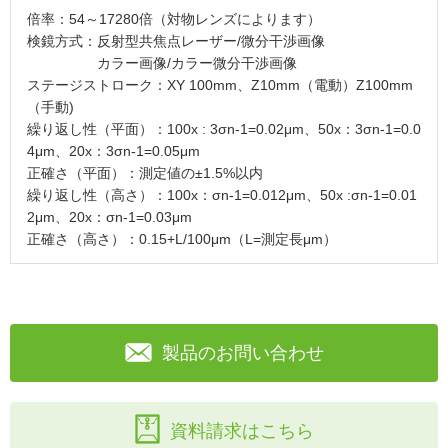
倍率：54～17280倍（対物レンズによります）
検鏡方式：反射型共焦点レーザー/微分干渉画像
カラー画像/カラー微分干渉画像
ステージストローク：XY 100mm、Z10mm（電動）Z100mm
（手動)
繰り返し性（平面）：100x : 3σn-1=0.02μm、50x：3σn-1=0.0
4μm、20x：3σn-1=0.05μm
正確さ（平面）：測定値の±1.5%以内
繰り返し性（高さ）：100x：σn-1=0.012μm、50x :σn-1=0.01
2μm、20x：σn-1=0.03μm
正確さ（高さ）：0.15+L/100μm（L=測定長μm）
製品のお問い合わせ
資料請求はこちら