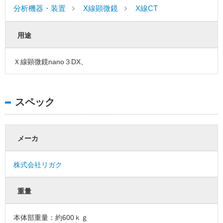
分析機器・装置
X線顕微鏡
X線CT
用途
Ｘ線顕微鏡nano３DX、
スペック
メーカ
株式会社リガク
重量
本体部重量：約600ｋｇ