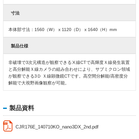
寸法
本体部寸法：1560（W） x 1120（D） x 1640（H）mm
製品仕様
非破壊で3次元構造が観察できるⅩ線CTで高輝度Ｘ線発生装置
と高分解能Ｘ線カメラの組み合わせにより、サブミクロン領域
が観察できる3Ｄ Ｘ線顕微鏡CTです。高空間分解能/高密度分
解能で大視野画像観察が可能。
製品資料
CJR176E_140710KO_nano3DX_2nd.pdf