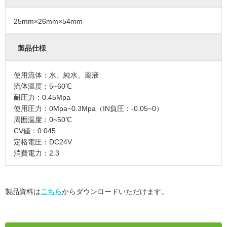
25mm×26mm×54mm
製品仕様
使用流体：水、純水、薬液
流体温度：5~60℃
耐圧力：0.45Mpa
使用圧力：0Mpa~0.3Mpa（IN負圧：-0.05~0）
周囲温度：0~50℃
CV値：0.045
定格電圧：DC24V
消費電力：2.3
製品資料は
こちら
からダウンロードいただけます。