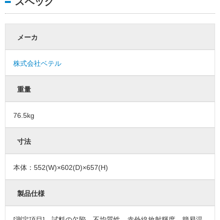
スペック
メーカ
株式会社ベテル
重量
76.5kg
寸法
本体：552(W)×602(D)×657(H)
製品仕様
[測定項目] 試料の欠陥、不均質性、赤外線放射輝度、簡易温