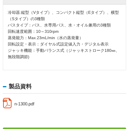
冷却器:縦型（Vタイプ）、コンパクト縦型（Eタイプ）、横型
（Sタイプ）の3種類
バスタイプ：バス、水専用バス、水・オイル兼用の3種類
回転速度範囲：10～310rpm
蒸発能力：Max.23mL/min（水の蒸発量）
回転設定・表示：ダイヤル式設定値入力・デジタル表示
ジャッキ機能：手動バランス式（ジャッキストローク180㎜、
無段階調節)
製品資料
n-1300.pdf