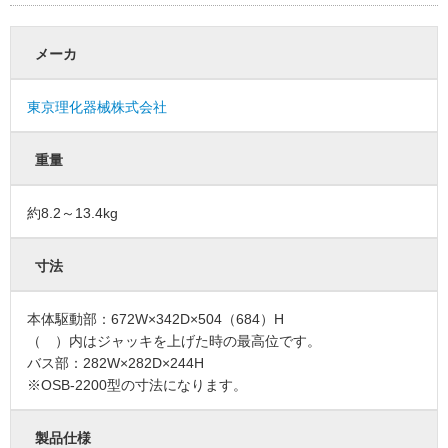
メーカ
東京理化器械株式会社
重量
約8.2～13.4kg
寸法
本体駆動部：672W×342D×504（684）H
（ ）内はジャッキを上げた時の最高位です。
バス部：282W×282D×244H
※OSB-2200型の寸法になります。
製品仕様