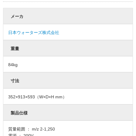
メーカ
日本ウォーターズ株式会社
重量
84kg
寸法
352×913×593（W×D×H mm）
製品仕様
質量範囲 ： m/z 2-1,250
電源 ： 200V