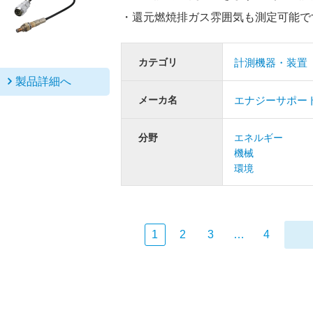
・還元燃焼排ガス雰囲気も測定可能で
カテゴリ
計測機器・装置
製品詳細へ
メーカ名
エナジーサポー
分野
エネルギー
機械
環境
1
2
3
…
4