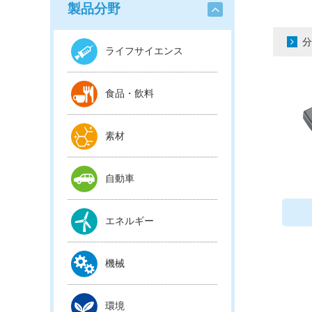
製品分野
分
ライフサイエンス
食品・飲料
素材
自動車
エネルギー
機械
環境