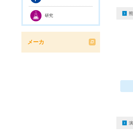
照
研究
メーカ
演