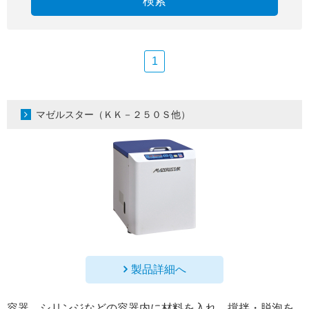
検索
1
マゼルスター（ＫＫ－２５０Ｓ他）
製品詳細へ
容器、シリンジなどの容器内に材料を入れ、撹拌・脱泡を