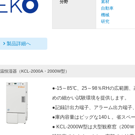
分野
素材
自動車
機械
研究
製品詳細へ
温恒湿器（KCL-2000A・2000W型）
●-15～85℃、25～98％RHの広
めの細かい試験環境を提供します。
●記録計出力端子、アラーム出力端子、
●庫内容量はビッグな140Ｌ。省ス
● KCL-2000W型は大型観察窓（2