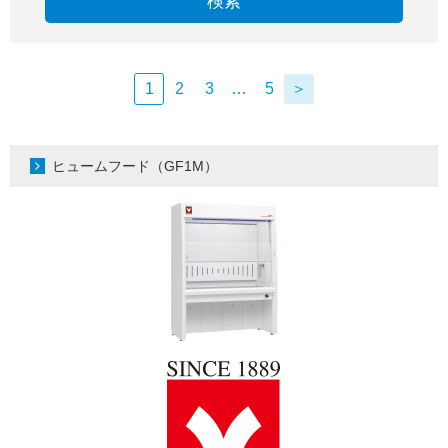
検索
1
2
3
…
5
＞
ヒュームフード（GF1M）