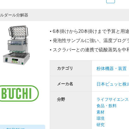
ルダール分解器
• 6本掛けから20本掛けまで予算と
• 発泡性サンプルに強い、温度プログラム
• スクラバーとの連携で硫酸蒸気を中
カテゴリ
粉体機器・装置
メーカ名
日本ビュッヒ株
分野
ライフサイエンス
食品・飲料
素材
環境
研究