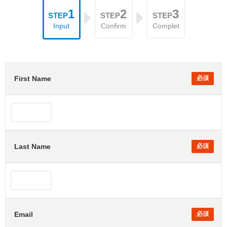
1
2
3
STEP
STEP
STEP
Input
Confirm
Complet
First Name
Last Name
Email