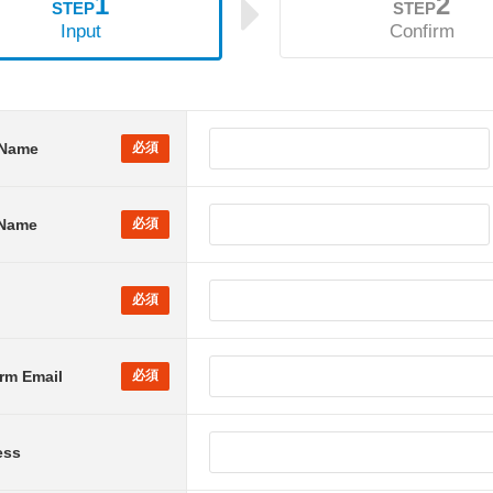
1
2
STEP
STEP
Input
Confirm
 Name
 Name
rm Email
ess