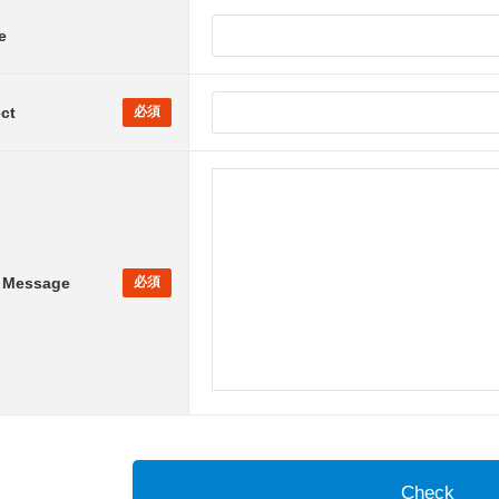
e
ct
r Message
Check