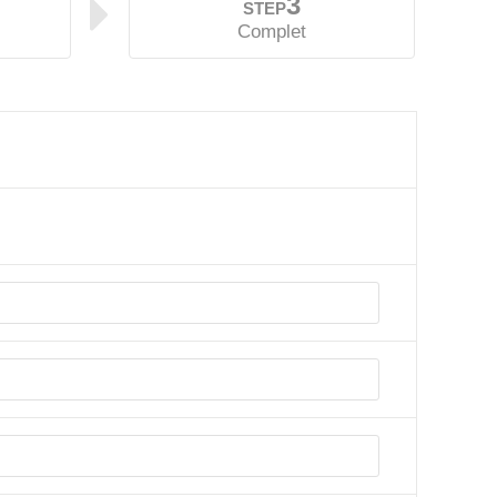
3
STEP
Complet