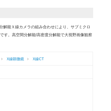
分解能Ｘ線カメラの組み合わせにより、サブミクロ
Tです。高空間分解能/高密度分解能で大視野画像観察
X線顕微鏡
X線CT