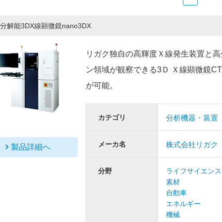
分解能3DX線顕微鏡nano3DX
リガク独自の高輝度Ｘ線発生装置と高
ン領域が観察できる3Ｄ Ｘ線顕微鏡C
が可能。
カテゴリ
分析機器・装置
メーカ名
株式会社リガク
製品詳細へ
分野
ライフサイエンス
素材
自動車
エネルギー
機械