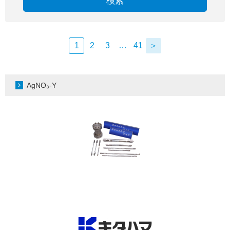
検索
1
2
3
…
41
＞
AgNO₃-Y