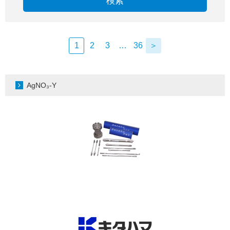
検索
1
2
3
…
36
＞
AgNO₃-Y