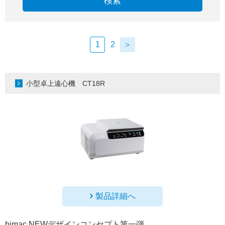
検索
1
2
＞
小型卓上遠心機 CT18R
製品詳細へ
himac NEWデザインコンセプト第一弾。