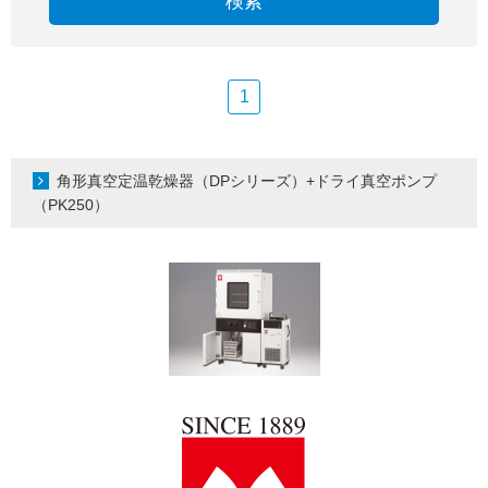
検索
1
角形真空定温乾燥器（DPシリーズ）+ドライ真空ポンプ
（PK250）