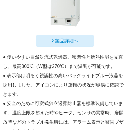
製品詳細へ
● 使いやすい自然対流式乾燥器。密閉性と断熱性能を見直
し、最高300℃（W型は270℃）まで温調が可能です。
● 表示部は明るく視認性の高いバックライトブルー液晶を
採用しました。アイコンにより運転の状況が容易に確認で
きます。
● 安全のために可変式独立過昇防止器を標準装備していま
す。温度上限を超えた時やヒータ、センサの異常時、扉開
放時などのトラブル発生時には、アラーム表示と警告ブザ