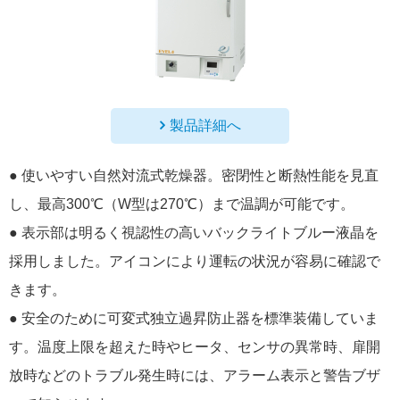
製品詳細へ
● 使いやすい自然対流式乾燥器。密閉性と断熱性能を見直
し、最高300℃（W型は270℃）まで温調が可能です。
● 表示部は明るく視認性の高いバックライトブルー液晶を
採用しました。アイコンにより運転の状況が容易に確認で
きます。
● 安全のために可変式独立過昇防止器を標準装備していま
す。温度上限を超えた時やヒータ、センサの異常時、扉開
放時などのトラブル発生時には、アラーム表示と警告ブザ