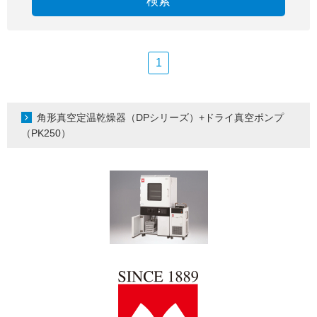
検索
1
角形真空定温乾燥器（DPシリーズ）+ドライ真空ポンプ
（PK250）