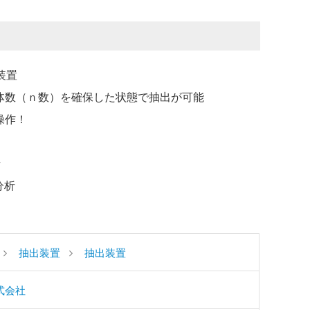
装置
検体数（ｎ数）を確保した状態で抽出が可能
操作！
）
析
分析
抽出装置
抽出装置
式会社