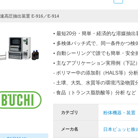
速高圧抽出装置 E-916／E-914
• 最短20分・簡単・経済的な溶媒抽出
• 多検体バッチ式で、同一条件かつ
• 自動シーリングで誰でも簡単・安全
• 主なアプリケーション実用例（下記
- ポリマー中の添加剤（HALS等）分
- 土壌、大気、水質等の環境汚染物質
- 食品（トランス脂肪酸等）分析 など
カテゴリ
粉体機器・装置
メーカ名
日本ビュッヒ株