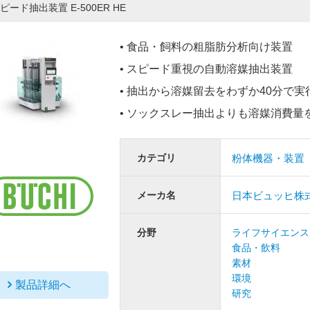
ピード抽出装置 E-500ER HE
• 食品・飼料の粗脂肪分析向け装置
• スピード重視の自動溶媒抽出装置
• 抽出から溶媒留去をわずか40分で実
• ソックスレー抽出よりも溶媒消費量
カテゴリ
粉体機器・装置
メーカ名
日本ビュッヒ株
分野
ライフサイエンス
食品・飲料
素材
環境
製品詳細へ
研究