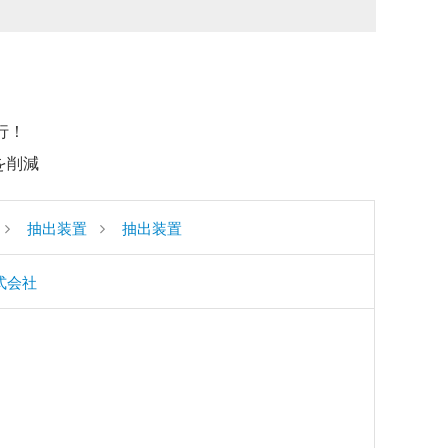
行！
を削減
抽出装置
抽出装置
式会社