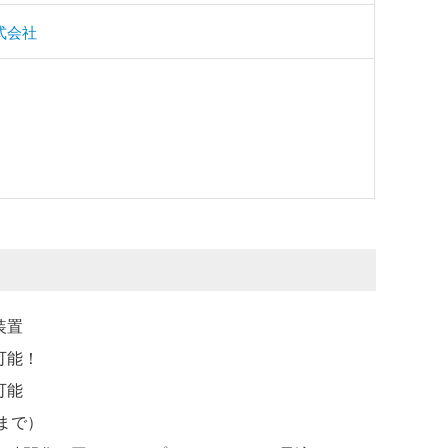
式会社
装置
可能！
可能
℃まで）