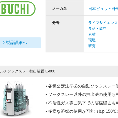
メーカ名
日本ビュッヒ株
分野
ライフサイエンス
食品・飲料
素材
環境
製品詳細へ
研究
ルチソックスレー抽出装置 E-800
• 各種公定法準拠の自動ソックスレー
• ソックスレー以外の抽出法の使用も
• 不活性ガス雰囲気下での溶媒留去も
• 多様な溶媒の使用が可能（b.p.150