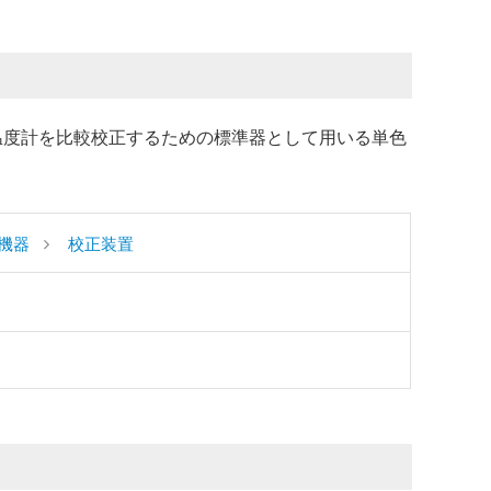
射温度計を比較校正するための標準器として用いる単色
機器
校正装置