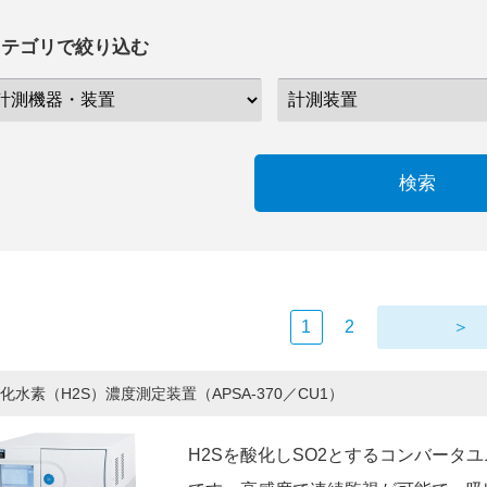
カテゴリで絞り込む
検索
1
2
＞
化水素（H2S）濃度測定装置（APSA-370／CU1）
H2Sを酸化しSO2とするコンバータユ