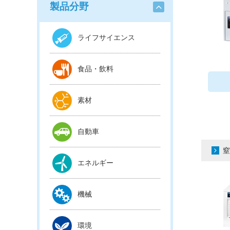
製品分野
ライフサイエンス
食品・飲料
素材
自動車
窒
エネルギー
機械
環境