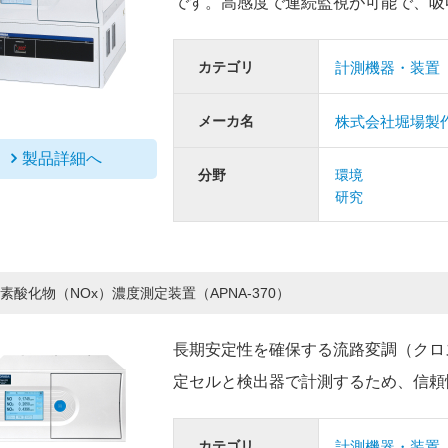
です。高感度で連続監視が可能で、吸
カテゴリ
計測機器・装置
メーカ名
株式会社堀場製
製品詳細へ
分野
環境
研究
素酸化物（NOx）濃度測定装置（APNA-370）
長期安定性を確保する流路変調（クロ
定セルと検出器で計測するため、信頼
カテゴリ
計測機器・装置