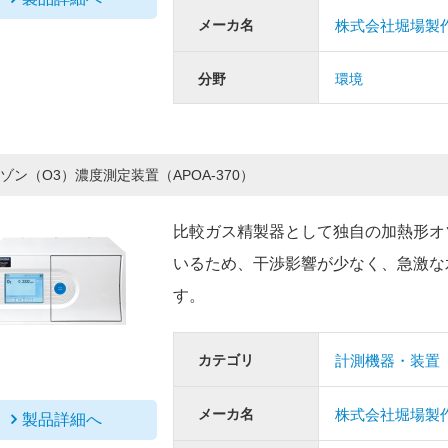
メーカ名
株式会社堀場製
分野
環境
ゾン（O3）濃度測定装置（APOA-370）
比較ガス精製器として独自の加熱形オ
いるため、干渉影響が少なく、急激な
す。
カテゴリ
計測機器・装置
メーカ名
株式会社堀場製
製品詳細へ