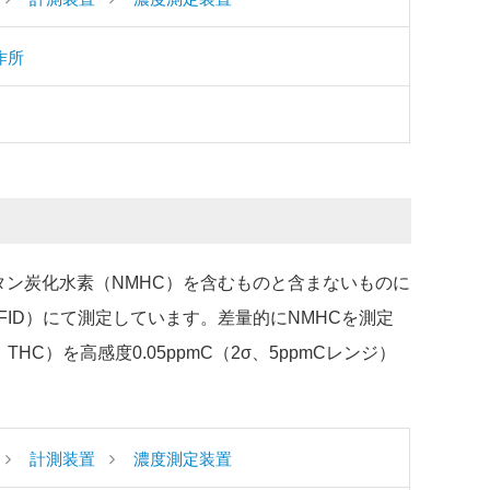
作所
タン炭化水素（NMHC）を含むものと含まないものに
ID）にて測定しています。差量的にNMHCを測定
HC）を高感度0.05ppmC（2σ、5ppmCレンジ）
計測装置
濃度測定装置