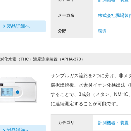
メーカ名
株式会社堀場製
製品詳細へ
分野
環境
炭化水素（THC）濃度測定装置（APHA-370）
サンプルガス流路を2つに分け、非メ
選択燃焼後、水素炎イオン化検出法（F
することで、3成分（メタン、NMHC、T
に連続測定することが可能です。
カテゴリ
計測機器・装置
製品詳細へ