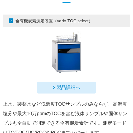
全有機炭素測定装置（vario TOC select）
製品詳細へ
上水、製薬水など低濃度TOCサンプルのみならず、高濃度
塩分や最大10万ppmのTOCを含む液体サンプルや固体サン
プルも全自動で測定できる全有機炭素計です。測定モード
はTC/TOC/TIC/POC/NPOCまでカバーします。