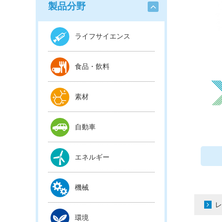
製品分野
ライフサイエンス
食品・飲料
素材
自動車
エネルギー
機械
レ
環境