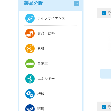
製品分野
分
ライフサイエンス
食品・飲料
素材
自動車
エネルギー
機械
分
環境